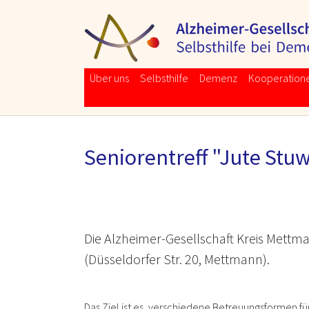
Skip to main navigation
Skip to main content
Skip to page footer
Über uns
Selbsthilfe
Demenz
Kooperation
Seniorentreff "Jute Stu
Die Alzheimer-Gesellschaft Kreis Mettm
(Düsseldorfer Str. 20, Mettmann).
Das Ziel ist es, verschiedene Betreuungsformen f