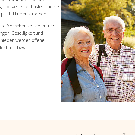
ehörigen zu entlasten und sie
alität finden zu lassen.
ltere Menschen konzipiert und
ngen. Geselligkeit und
chieden werden offene
er Paar- bzw.