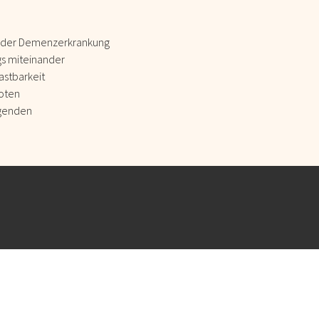
 der Demenzerkrankung
s miteinander
astbarkeit
oten
egenden