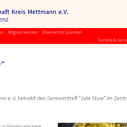
en
Mitglied werden
Ehrenamt & Spenden
Termine & Vera
w"
ann e. V. betreibt den Seniorentreff “Jute Stuw” im Z
ür an Demenz erkrankte