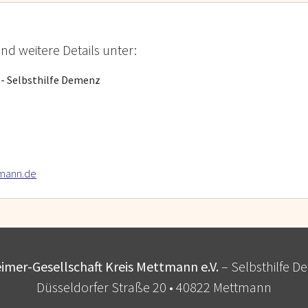
d weitere Details unter:
 - Selbsthilfe Demenz
tmann.de
imer-Gesellschaft Kreis Mettmann e.V.
– Selbsthilfe 
Düsseldorfer Straße 20 • 40822 Mettmann