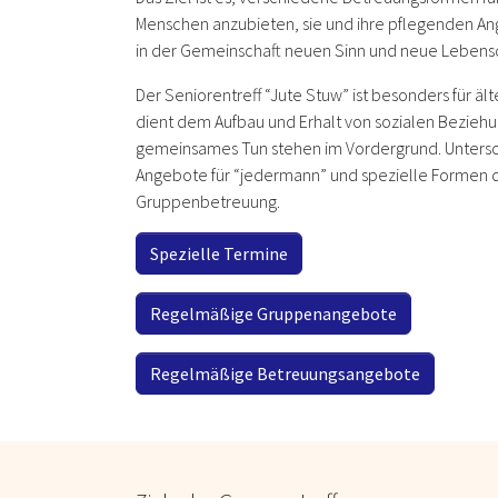
Menschen anzubieten, sie und ihre pflegenden Ang
in der Gemeinschaft neuen Sinn und neue Lebensqu
Der Seniorentreff “Jute Stuw” ist besonders für ä
dient dem Aufbau und Erhalt von sozialen Beziehu
gemeinsames Tun stehen im Vordergrund. Unters
Angebote für “jedermann” und spezielle Formen d
Gruppenbetreuung.
Spezielle Termine
Regelmäßige Gruppenangebote
Regelmäßige Betreuungsangebote