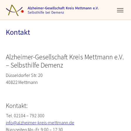
Skip to main navigation
Skip to main content
Skip to page footer
Kontakt
Alzheimer-Gesellschaft Kreis Mettmann e.V.
– Selbsthilfe Demenz
Düsseldorfer Str. 20
40822 Mettmann
Kontakt:
Tel. 02104 – 792 300
info@alzheimer-kreis-mettmann.de
Bürozeiten Mo.-Fr. 9:00 – 17:30