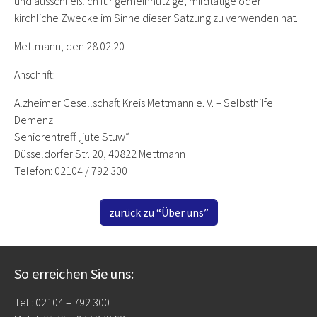
und ausschließlich für gemeinnützige, mildtätige oder
kirchliche Zwecke im Sinne dieser Satzung zu verwenden hat.
Mettmann, den 28.02.20
Anschrift:
Alzheimer Gesellschaft Kreis Mettmann e. V. – Selbsthilfe
Demenz
Seniorentreff „jute Stuw“
Düsseldorfer Str. 20, 40822 Mettmann
Telefon: 02104 / 792 300
zurück zu “Über uns”
So erreichen Sie uns:
Tel.: 02104 – 792 300