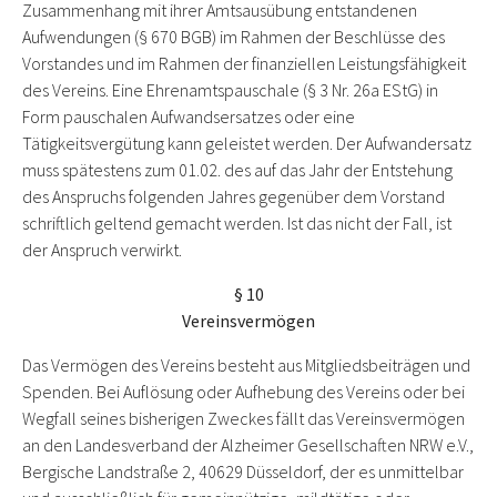
Zusammenhang mit ihrer Amtsausübung entstandenen
Aufwendungen (§ 670 BGB) im Rahmen der Beschlüsse des
Vorstandes und im Rahmen der finanziellen Leistungsfähigkeit
des Vereins. Eine Ehrenamtspauschale (§ 3 Nr. 26a EStG) in
Form pauschalen Aufwandsersatzes oder eine
Tätigkeitsvergütung kann geleistet werden. Der Aufwandersatz
muss spätestens zum 01.02. des auf das Jahr der Entstehung
des Anspruchs folgenden Jahres gegenüber dem Vorstand
schriftlich geltend gemacht werden. Ist das nicht der Fall, ist
der Anspruch verwirkt.
§ 10
Vereinsvermögen
Das Vermögen des Vereins besteht aus Mitgliedsbeiträgen und
Spenden. Bei Auflösung oder Aufhebung des Vereins oder bei
Wegfall seines bisherigen Zweckes fällt das Vereinsvermögen
an den Landesverband der Alzheimer Gesellschaften NRW e.V.,
Bergische Landstraße 2, 40629 Düsseldorf, der es unmittelbar