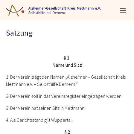
Skip to main navigation
Skip to main content
Skip to page footer
Satzung
§ 1
Name und Sitz
1. Der Verein trägt den Namen „Alzheimer – Gesellschaft Kreis
Mettmann e.V. – Selbsthilfe Demenz.“
2. Der Verein soll in das Vereinsregister eingetragen werden.
3. Der Verein hat seinen Sitz in Mettmann.
4. Als Gerichtsstand gilt Wuppertal.
§ 2